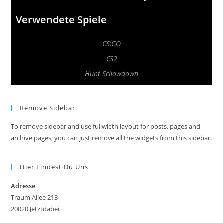
Verwendete Spiele
CS:GO
CS2
Hunt Schowdown
Remove Sidebar
To remove sidebar and use fullwidth layout for posts, pages and
archive pages, you can just remove all the widgets from this sidebar.
Hier Findest Du Uns
Adresse
Traum Allee 213
20020 Jetztdabei